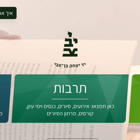
איך אפ
להזמין סי
להירשם ל
להירשם ל
לקנות ספ
לבקר בספ
לתאם ביק
תרבות
כאן תמצאו: אירועים, סיורים, כנסים וימי עיון,
קורסים, מרתון הסיורים
מד