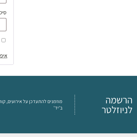
סיס
איפו
הרשמה
מוזמנים להתעדכן על אירועים, קור
לניוזלטר
ב'יד'