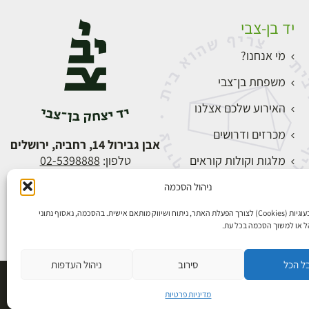
יד בן-צבי
מי אנחנו?
משפחת בן־צבי
האירוע שלכם אצלנו
מכרזים ודרושים
אבן גבירול 14, רחביה, ירושלים
מלגות וקולות קוראים
טלפון:
02-5398888
צור קשר
ניהול הסכמה
התחברות
אנו משתמשים בעוגיות (Cookies) לצורך הפעלת האתר, ניתוח ושיווק מותאם אישית. בהסכמה, נאסוף נתוני
הל או למשוך הסכמה בכל עת.
ל הכל
סירוב
ניהול העדפות
פיתוח אתרים
מדיניות פרטיות