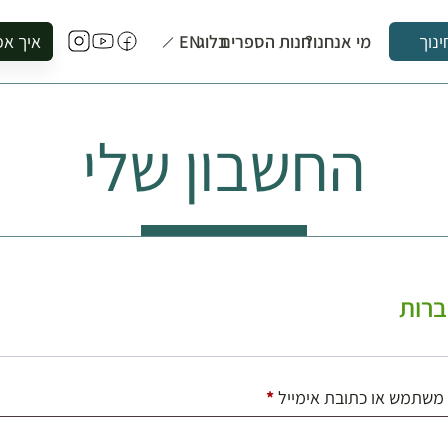
מי אנחנו?
חנות הספרים
בלוג
EN
איך אפ
ינוך
להזמין סי
להירשם ל
החשבון שלי
להירשם ל
לקנות ספ
לבקר בספ
לתאם ביק
רות
חובה
משתמש או כתובת אימייל
*