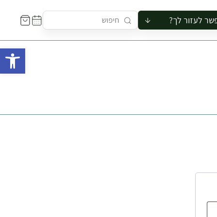
שר לעזור לך?
ור לקבוצה
פתח 
סיור
קורס
ר
רייה
ור בצריף