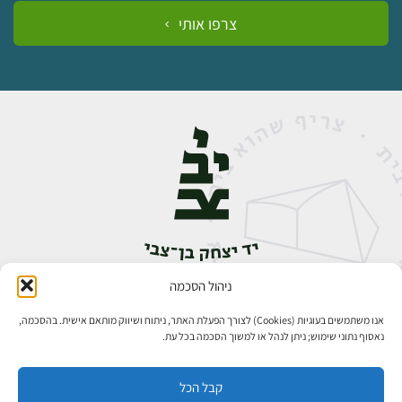
צרפו אותי
ניהול הסכמה
אבן גבירול 14, רחביה, ירושלים
טלפון:
02-5398888
אנו משתמשים בעוגיות (Cookies) לצורך הפעלת האתר, ניתוח ושיווק מותאם אישית. בהסכמה,
נאסוף נתוני שימוש; ניתן לנהל או למשוך הסכמה בכל עת.
קבל הכל