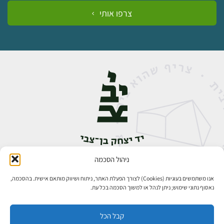
צרפו אותי
ניהול הסכמה
אבן גבירול 14, רחביה, ירושלים
טלפון:
02-5398888
אנו משתמשים בעוגיות (Cookies) לצורך הפעלת האתר, ניתוח ושיווק מותאם אישית. בהסכמה,
נאסוף נתוני שימוש; ניתן לנהל או למשוך הסכמה בכל עת.
קבל הכל