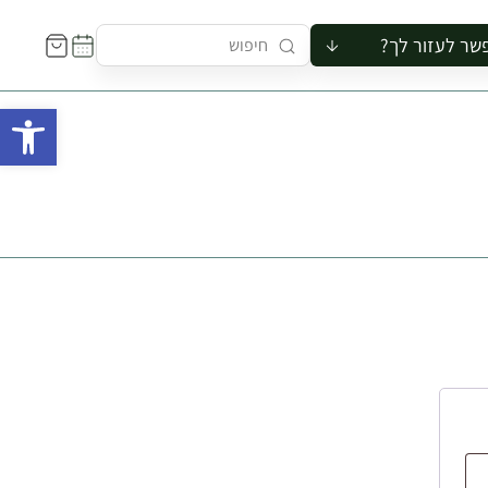
שר לעזור לך?
ור לקבוצה
פתח 
סיור
קורס
ר
רייה
ור בצריף