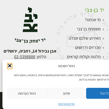
יד בן-צבי
מי אנחנו?
משפחת בן־צבי
האירוע שלכם אצלנו
מכרזים ודרושים
אבן גבירול 14, רחביה, ירושלים
מלגות וקולות קוראים
טלפון:
02-5398888
צור קשר
ניהול הסכמה
התחברות
אנו משתמשים בעוגיות (Cookies) לצורך הפעלת האתר, ניתוח ושיווק מותאם אישית. בהסכמה, נאסוף נתוני
הל או למשוך הסכמה בכל עת.
ל הכל
סירוב
ניהול העדפות
פיתוח אתרים
מדיניות פרטיות