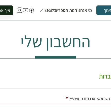
מי אנחנו?
חנות הספרים
בלוג
EN
איך אפ
ינוך
להזמין סי
להירשם ל
החשבון שלי
להירשם ל
לקנות ספ
לבקר בספ
לתאם ביק
רות
חובה
משתמש או כתובת אימייל
*