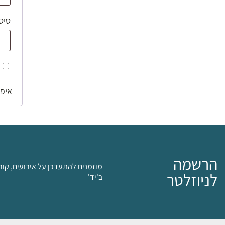
סיס
איפו
הרשמה
מוזמנים להתעדכן על אירועים, קור
לניוזלטר
ב'יד'