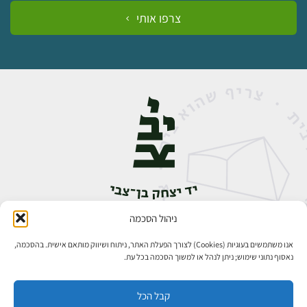
צרפו אותי
ניהול הסכמה
אבן גבירול 14, רחביה, ירושלים
טלפון:
02-5398888
אנו משתמשים בעוגיות (Cookies) לצורך הפעלת האתר, ניתוח ושיווק מותאם אישית. בהסכמה,
נאסוף נתוני שימוש; ניתן לנהל או למשוך הסכמה בכל עת.
קבל הכל