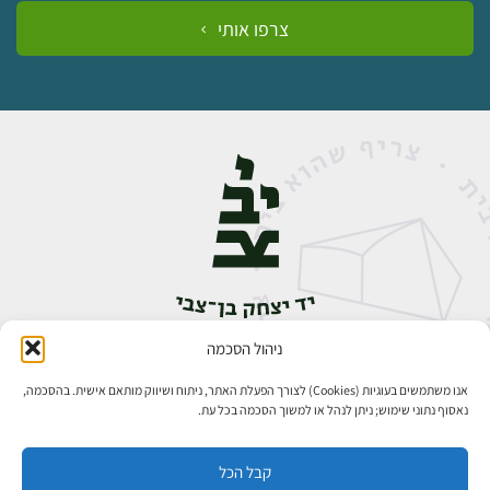
צרפו אותי
ניהול הסכמה
אבן גבירול 14, רחביה, ירושלים
טלפון:
02-5398888
אנו משתמשים בעוגיות (Cookies) לצורך הפעלת האתר, ניתוח ושיווק מותאם אישית. בהסכמה,
נאסוף נתוני שימוש; ניתן לנהל או למשוך הסכמה בכל עת.
קבל הכל