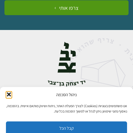
צרפו אותי
ניהול הסכמה
אבן גבירול 14, רחביה, ירושלים
טלפון:
02-5398888
אנו משתמשים בעוגיות (Cookies) לצורך הפעלת האתר, ניתוח ושיווק מותאם אישית. בהסכמה,
נאסוף נתוני שימוש; ניתן לנהל או למשוך הסכמה בכל עת.
קבל הכל