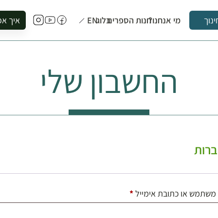
מי אנחנו?
חנות הספרים
בלוג
EN
איך אפ
ינוך
להזמין סי
להירשם ל
החשבון שלי
להירשם ל
לקנות ספ
לבקר בספ
לתאם ביק
רות
חובה
משתמש או כתובת אימייל
*