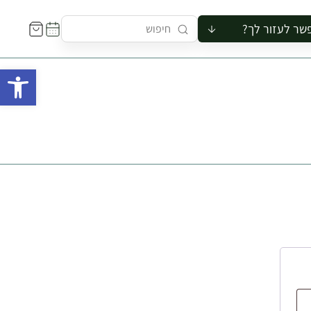
שר לעזור לך?
ור לקבוצה
פתח 
סיור
קורס
ר
רייה
ור בצריף