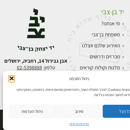
יד בן-צבי
מי אנחנו?
משפחת בן־צבי
האירוע שלכם אצלנו
מכרזים ודרושים
אבן גבירול 14, רחביה, ירושלים
מלגות וקולות קוראים
טלפון:
02-5398888
צור קשר
ניהול הסכמה
התחברות
אנו משתמשים בעוגיות (Cookies) לצורך הפעלת האתר, ניתוח ושיווק מותאם אישית. בהסכמה, נאסוף נתוני
הל או למשוך הסכמה בכל עת.
ל הכל
סירוב
ניהול העדפות
פיתוח אתרים
מדיניות פרטיות