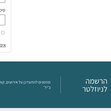
סיס
איפו
הרשמה
מוזמנים להתעדכן על אירועים, קור
לניוזלטר
ב'יד'