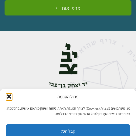
צרפו אותי
ניהול הסכמה
אבן גבירול 14, רחביה, ירושלים
טלפון:
02-5398888
אנו משתמשים בעוגיות (Cookies) לצורך הפעלת האתר, ניתוח ושיווק מותאם אישית. בהסכמה,
נאסוף נתוני שימוש; ניתן לנהל או למשוך הסכמה בכל עת.
קבל הכל