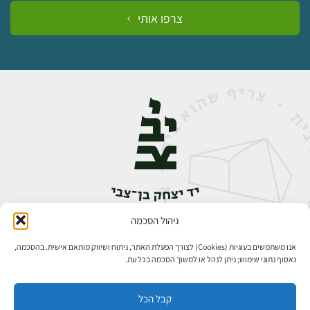
צרפו אותי
ניהול הסכמה
אבן גבירול 14, רחביה, ירושלים
טלפון:
02-5398888
אנו משתמשים בעוגיות (Cookies) לצורך הפעלת האתר, ניתוח ושיווק מותאם אישית. בהסכמה,
נאסוף נתוני שימוש; ניתן לנהל או למשוך הסכמה בכל עת.
קבל הכל