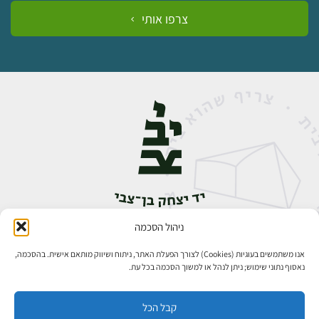
צרפו אותי
ניהול הסכמה
אבן גבירול 14, רחביה, ירושלים
טלפון:
02-5398888
אנו משתמשים בעוגיות (Cookies) לצורך הפעלת האתר, ניתוח ושיווק מותאם אישית. בהסכמה,
נאסוף נתוני שימוש; ניתן לנהל או למשוך הסכמה בכל עת.
קבל הכל