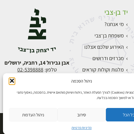
יד בן-צבי
מי אנחנו?
משפחת בן־צבי
האירוע שלכם אצלנו
מכרזים ודרושים
אבן גבירול 14, רחביה, ירושלים
מלגות וקולות קוראים
טלפון:
02-5398888
צור קשר
ניהול הסכמה
התחברות
אנו משתמשים בעוגיות (Cookies) לצורך הפעלת האתר, ניתוח ושיווק מותאם אישית. בהסכמה, נאסוף נתוני
הל או למשוך הסכמה בכל עת.
ל הכל
סירוב
ניהול העדפות
פיתוח אתרים
מדיניות פרטיות