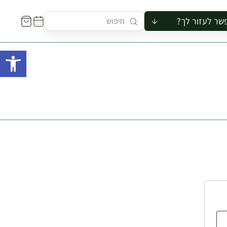
שר לעזור לך?
ור לקבוצה
פתח 
סיור
קורס
ר
רייה
ור בצריף