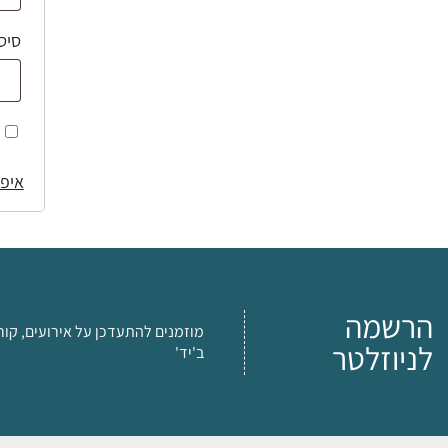
סיס
איפו
הרשמה
מוזמנים להתעדכן על אירועים, קור
לניוזלטר
ב'יד'