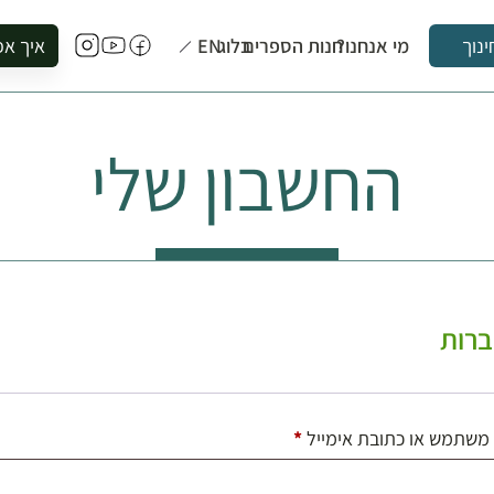
מי אנחנו?
חנות הספרים
בלוג
EN
איך אפ
ינוך
להזמין סי
להירשם ל
החשבון שלי
להירשם ל
לקנות ספ
לבקר בספ
לתאם ביק
רות
חובה
משתמש או כתובת אימייל
*