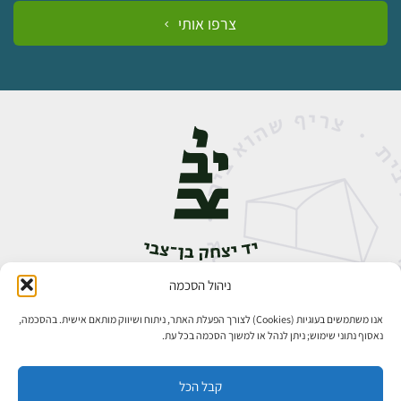
צרפו אותי
ניהול הסכמה
אבן גבירול 14, רחביה, ירושלים
טלפון:
02-5398888
אנו משתמשים בעוגיות (Cookies) לצורך הפעלת האתר, ניתוח ושיווק מותאם אישית. בהסכמה,
נאסוף נתוני שימוש; ניתן לנהל או למשוך הסכמה בכל עת.
קבל הכל