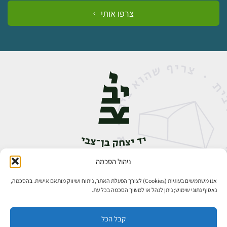
צרפו אותי
ניהול הסכמה
אבן גבירול 14, רחביה, ירושלים
טלפון:
02-5398888
אנו משתמשים בעוגיות (Cookies) לצורך הפעלת האתר, ניתוח ושיווק מותאם אישית. בהסכמה,
נאסוף נתוני שימוש; ניתן לנהל או למשוך הסכמה בכל עת.
קבל הכל