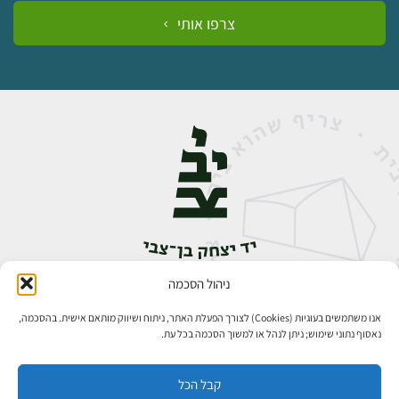
צרפו אותי
ניהול הסכמה
אבן גבירול 14, רחביה, ירושלים
טלפון:
02-5398888
אנו משתמשים בעוגיות (Cookies) לצורך הפעלת האתר, ניתוח ושיווק מותאם אישית. בהסכמה,
נאסוף נתוני שימוש; ניתן לנהל או למשוך הסכמה בכל עת.
קבל הכל