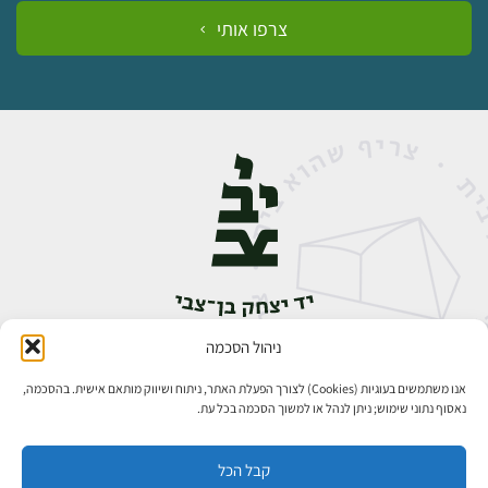
צרפו אותי
ניהול הסכמה
אבן גבירול 14, רחביה, ירושלים
טלפון:
02-5398888
אנו משתמשים בעוגיות (Cookies) לצורך הפעלת האתר, ניתוח ושיווק מותאם אישית. בהסכמה,
נאסוף נתוני שימוש; ניתן לנהל או למשוך הסכמה בכל עת.
קבל הכל