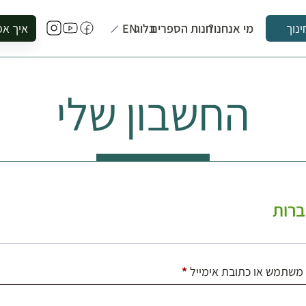
מי אנחנו?
חנות הספרים
בלוג
EN
איך אפ
ינוך
להזמין סי
להירשם ל
החשבון שלי
להירשם ל
לקנות ספ
לבקר בספ
לתאם ביק
רות
חובה
משתמש או כתובת אימייל
*