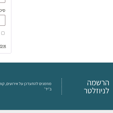
סיס
איפו
הרשמה
מוזמנים להתעדכן על אירועים, קור
לניוזלטר
ב'יד'