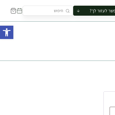
שר לעזור לך?
ור לקבוצה
פתח 
סיור
קורס
ר
רייה
ור בצריף