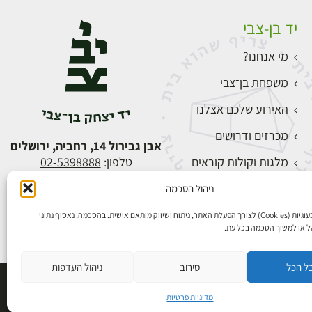
יד בן-צבי
מי אנחנו?
משפחת בן־צבי
האירוע שלכם אצלנו
מכרזים ודרושים
אבן גבירול 14, רחביה, ירושלים
מלגות וקולות קוראים
טלפון:
02-5398888
צור קשר
ניהול הסכמה
התחברות
אנו משתמשים בעוגיות (Cookies) לצורך הפעלת האתר, ניתוח ושיווק מותאם אישית. בהסכמה, נאסוף נתוני
הל או למשוך הסכמה בכל עת.
ל הכל
סירוב
ניהול העדפות
פיתוח אתרים
מדיניות פרטיות