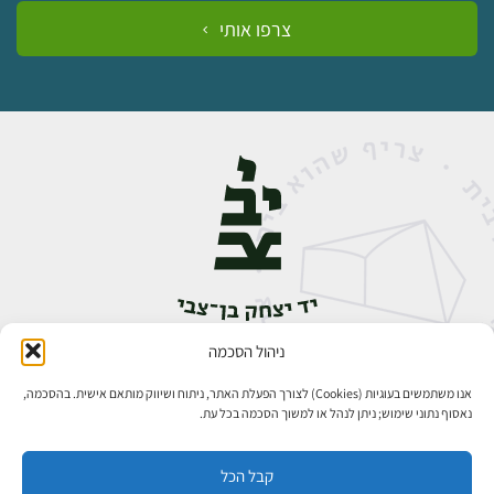
צרפו אותי
ניהול הסכמה
אבן גבירול 14, רחביה, ירושלים
טלפון:
02-5398888
אנו משתמשים בעוגיות (Cookies) לצורך הפעלת האתר, ניתוח ושיווק מותאם אישית. בהסכמה,
נאסוף נתוני שימוש; ניתן לנהל או למשוך הסכמה בכל עת.
קבל הכל