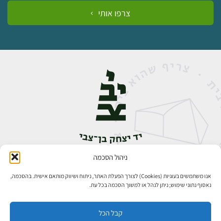
צרפו אותי
ניהול הסכמה
אבן גבירול 14, רחביה, ירושלים
טלפון:
02-5398888
אנו משתמשים בעוגיות (Cookies) לצורך הפעלת האתר, ניתוח ושיווק מותאם אישית. בהסכמה,
נאסוף נתוני שימוש; ניתן לנהל או למשוך הסכמה בכל עת.
קבל הכל