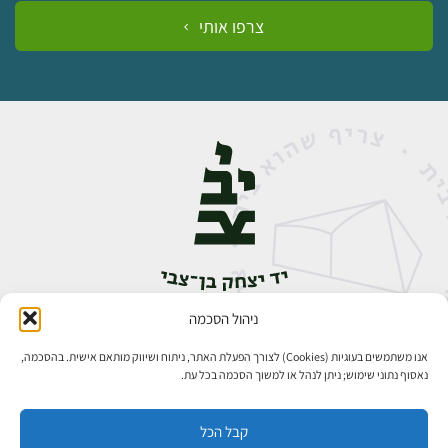
צרפו אותי
ניהול הסכמה
אבן גבירול 14, רחביה, ירושלים
טלפון:
02-5398888
אנו משתמשים בעוגיות (Cookies) לצורך הפעלת האתר, ניתוח ושיווק מותאם אישית. בהסכמה,
נאסוף נתוני שימוש; ניתן לנהל או למשוך הסכמה בכל עת.
קבל הכל