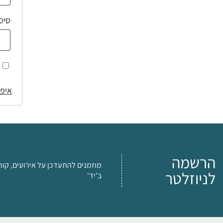
סיס
איפו
הרשמה
מוזמנים להתעדכן על אירועים, קור
לניוזלטר
ב'יד'