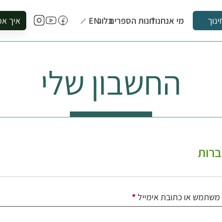
מי אנחנו?
חנות הספרים
בלוג
EN
איך אפ
ינוך
להזמין סי
להירשם ל
החשבון שלי
להירשם ל
לקנות ספ
לבקר בספ
לתאם ביק
רות
חובה
משתמש או כתובת אימייל
*