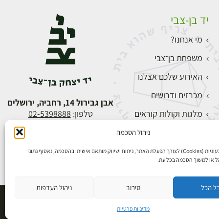
יד בן-צבי
מי אנחנו?
משפחת בן־צבי
האירוע שלכם אצלנו
מכרזים ודרושים
אבן גבירול 14, רחביה, ירושלים
מלגות וקולות קוראים
טלפון:
02-5398888
צור קשר
ניהול הסכמה
התחברות
אנו משתמשים בעוגיות (Cookies) לצורך הפעלת האתר, ניתוח ושיווק מותאם אישית. בהסכמה, נאסוף נתוני
הל או למשוך הסכמה בכל עת.
ל הכל
סירוב
ניהול העדפות
פיתוח אתרים
מדיניות פרטיות