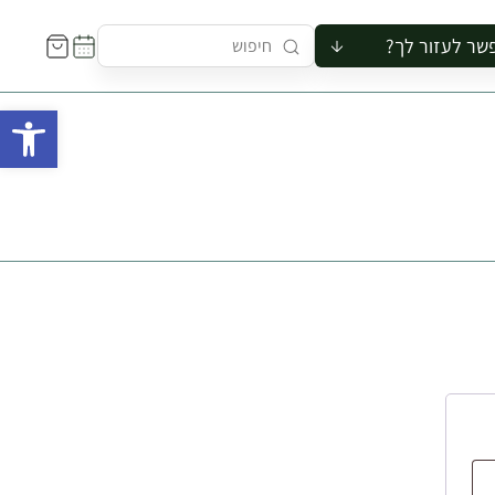
שר לעזור לך?
ור לקבוצה
פתח 
סיור
קורס
ר
רייה
ור בצריף