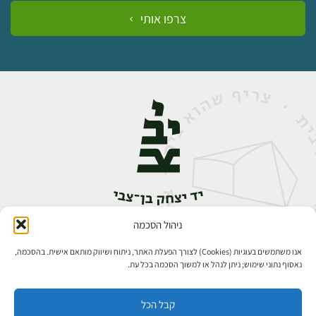
צרפו אותי
ניהול הסכמה
אבן גבירול 14, רחביה, ירושלים
טלפון:
02-5398888
אנו משתמשים בעוגיות (Cookies) לצורך הפעלת האתר, ניתוח ושיווק מותאם אישית. בהסכמה,
נאסוף נתוני שימוש; ניתן לנהל או למשוך הסכמה בכל עת.
קבל הכל