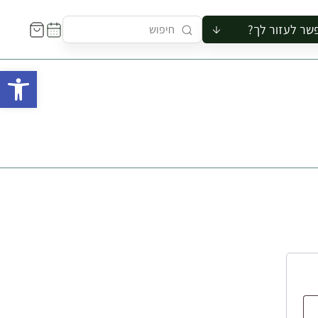
שר לעזור לך?
ור לקבוצה
פתח 
סיור
קורס
ר
רייה
ור בצריף