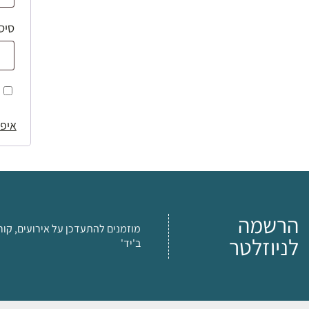
סיס
איפו
הרשמה
מוזמנים להתעדכן על אירועים, קור
לניוזלטר
ב'יד'