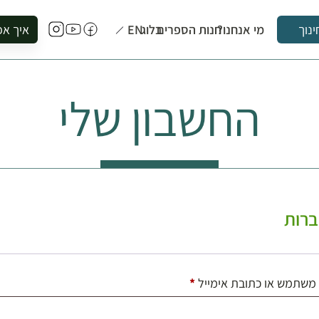
מי אנחנו?
חנות הספרים
בלוג
EN
איך אפ
ינוך
להזמין סי
להירשם ל
החשבון שלי
להירשם ל
לקנות ספ
לבקר בספ
לתאם ביק
רות
חובה
משתמש או כתובת אימייל
*