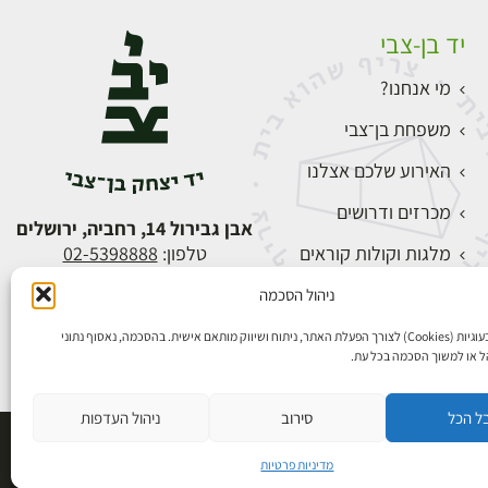
יד בן-צבי
מי אנחנו?
משפחת בן־צבי
האירוע שלכם אצלנו
מכרזים ודרושים
אבן גבירול 14, רחביה, ירושלים
מלגות וקולות קוראים
טלפון:
02-5398888
צור קשר
ניהול הסכמה
התחברות
אנו משתמשים בעוגיות (Cookies) לצורך הפעלת האתר, ניתוח ושיווק מותאם אישית. בהסכמה, נאסוף נתוני
הל או למשוך הסכמה בכל עת.
ל הכל
סירוב
ניהול העדפות
פיתוח אתרים
מדיניות פרטיות