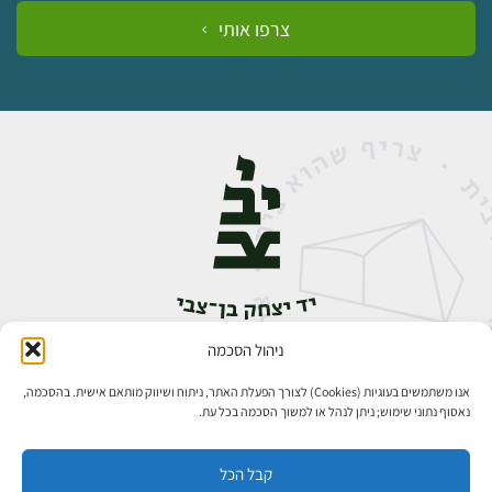
צרפו אותי
ניהול הסכמה
אבן גבירול 14, רחביה, ירושלים
טלפון:
02-5398888
אנו משתמשים בעוגיות (Cookies) לצורך הפעלת האתר, ניתוח ושיווק מותאם אישית. בהסכמה,
נאסוף נתוני שימוש; ניתן לנהל או למשוך הסכמה בכל עת.
קבל הכל