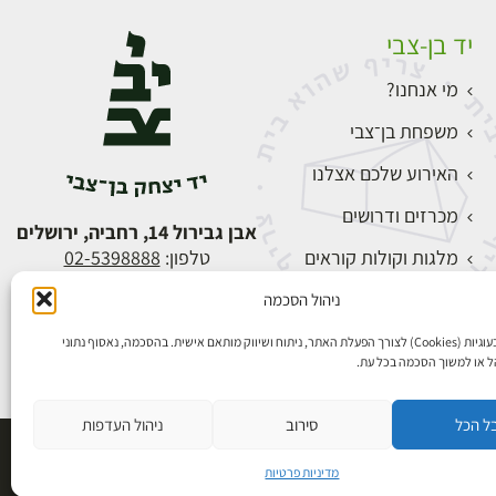
יד בן-צבי
מי אנחנו?
משפחת בן־צבי
האירוע שלכם אצלנו
מכרזים ודרושים
אבן גבירול 14, רחביה, ירושלים
מלגות וקולות קוראים
טלפון:
02-5398888
צור קשר
ניהול הסכמה
התחברות
אנו משתמשים בעוגיות (Cookies) לצורך הפעלת האתר, ניתוח ושיווק מותאם אישית. בהסכמה, נאסוף נתוני
הל או למשוך הסכמה בכל עת.
ל הכל
סירוב
ניהול העדפות
פיתוח אתרים
מדיניות פרטיות