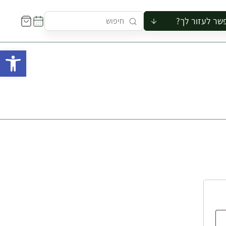
שר לעזור לך?
ור לקבוצה
פתח 
סיור
קורס
ר
רייה
ור בצריף