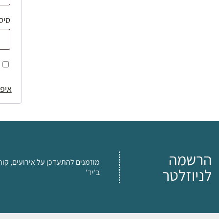
סיס
איפו
הרשמה
מוזמנים להתעדכן על אירועים, קור
לניוזלטר
ב'יד'