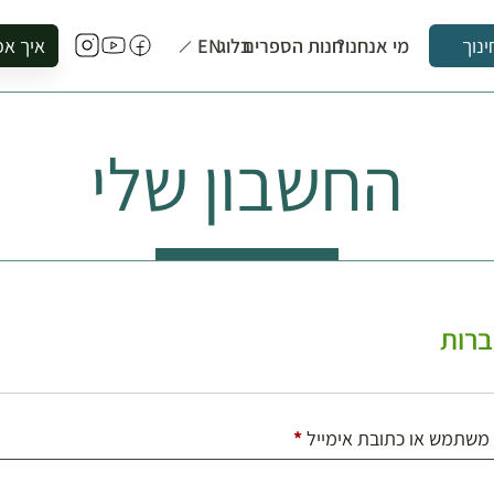
מי אנחנו?
חנות הספרים
בלוג
EN
איך אפ
ינוך
להזמין סי
להירשם ל
החשבון שלי
להירשם ל
לקנות ספ
לבקר בספ
לתאם ביק
רות
חובה
משתמש או כתובת אימייל
*