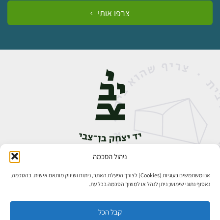
צרפו אותי
ניהול הסכמה
אבן גבירול 14, רחביה, ירושלים
טלפון:
02-5398888
אנו משתמשים בעוגיות (Cookies) לצורך הפעלת האתר, ניתוח ושיווק מותאם אישית. בהסכמה,
נאסוף נתוני שימוש; ניתן לנהל או למשוך הסכמה בכל עת.
קבל הכל