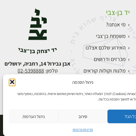
יד בן-צבי
מי אנחנו?
משפחת בן־צבי
האירוע שלכם אצלנו
מכרזים ודרושים
אבן גבירול 14, רחביה, ירושלים
מלגות וקולות קוראים
טלפון:
02-5398888
צור קשר
ניהול הסכמה
התחברות
אנו משתמשים בעוגיות (Cookies) לצורך הפעלת האתר, ניתוח ושיווק מותאם אישית. בהסכמה, נאסוף נתוני
הל או למשוך הסכמה בכל עת.
ל הכל
סירוב
ניהול העדפות
פיתוח אתרים
מדיניות פרטיות