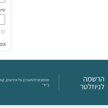
סיס
איפו
הרשמה
מוזמנים להתעדכן על אירועים, קור
לניוזלטר
ב'יד'