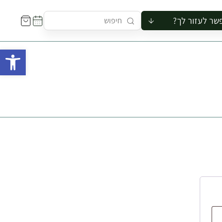
שר לעזור לך?
ור לקבוצה
פתח 
סיור
קורס
ר
רייה
ור בצריף