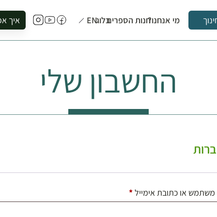
מי אנחנו?
חנות הספרים
בלוג
EN
איך אפ
ינוך
להזמין סי
להירשם ל
החשבון שלי
להירשם ל
לקנות ספ
לבקר בספ
לתאם ביק
רות
חובה
משתמש או כתובת אימייל
*