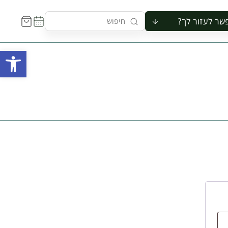
שר לעזור לך?
ור לקבוצה
פתח 
סיור
קורס
ר
רייה
ור בצריף