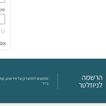
סיס
איפו
הרשמה
מוזמנים להתעדכן על אירועים, קור
לניוזלטר
ב'יד'