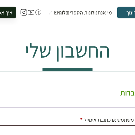
מי אנחנו?
חנות הספרים
בלוג
EN
איך אפ
ינוך
להזמין סי
להירשם ל
החשבון שלי
להירשם ל
לקנות ספ
לבקר בספ
לתאם ביק
רות
חובה
משתמש או כתובת אימייל
*