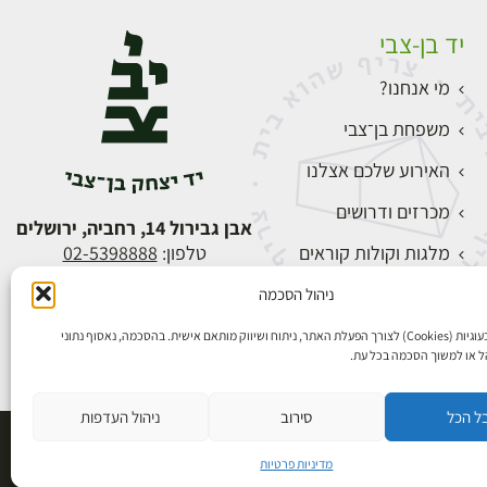
יד בן-צבי
מי אנחנו?
משפחת בן־צבי
האירוע שלכם אצלנו
מכרזים ודרושים
אבן גבירול 14, רחביה, ירושלים
מלגות וקולות קוראים
טלפון:
02-5398888
צור קשר
ניהול הסכמה
התחברות
אנו משתמשים בעוגיות (Cookies) לצורך הפעלת האתר, ניתוח ושיווק מותאם אישית. בהסכמה, נאסוף נתוני
הל או למשוך הסכמה בכל עת.
ל הכל
סירוב
ניהול העדפות
פיתוח אתרים
מדיניות פרטיות