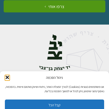
צרפו אותי
ניהול הסכמה
אבן גבירול 14, רחביה, ירושלים
טלפון:
02-5398888
אנו משתמשים בעוגיות (Cookies) לצורך הפעלת האתר, ניתוח ושיווק מותאם אישית. בהסכמה,
נאסוף נתוני שימוש; ניתן לנהל או למשוך הסכמה בכל עת.
קבל הכל