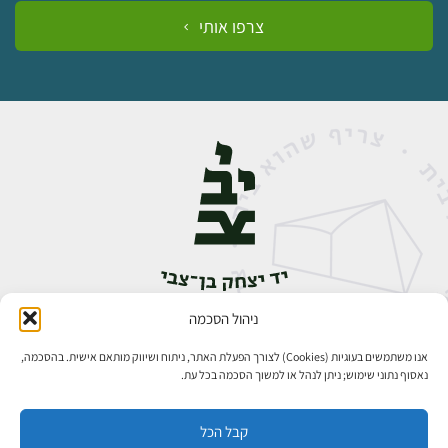
צרפו אותי
ניהול הסכמה
אבן גבירול 14, רחביה, ירושלים
טלפון:
02-5398888
אנו משתמשים בעוגיות (Cookies) לצורך הפעלת האתר, ניתוח ושיווק מותאם אישית. בהסכמה,
נאסוף נתוני שימוש; ניתן לנהל או למשוך הסכמה בכל עת.
קבל הכל