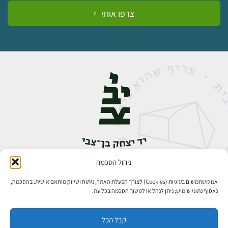
צרפו אותי
ניהול הסכמה
אבן גבירול 14, רחביה, ירושלים
טלפון:
02-5398888
אנו משתמשים בעוגיות (Cookies) לצורך הפעלת האתר, ניתוח ושיווק מותאם אישית. בהסכמה,
נאסוף נתוני שימוש; ניתן לנהל או למשוך הסכמה בכל עת.
קבל הכל