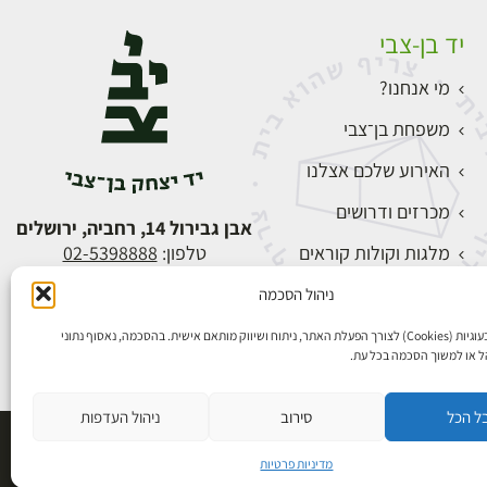
יד בן-צבי
מי אנחנו?
משפחת בן־צבי
האירוע שלכם אצלנו
מכרזים ודרושים
אבן גבירול 14, רחביה, ירושלים
מלגות וקולות קוראים
טלפון:
02-5398888
צור קשר
ניהול הסכמה
התחברות
אנו משתמשים בעוגיות (Cookies) לצורך הפעלת האתר, ניתוח ושיווק מותאם אישית. בהסכמה, נאסוף נתוני
הל או למשוך הסכמה בכל עת.
ל הכל
סירוב
ניהול העדפות
פיתוח אתרים
מדיניות פרטיות