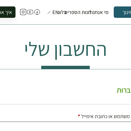
מי אנחנו?
חנות הספרים
בלוג
EN
איך אפ
ינוך
להזמין סי
להירשם ל
החשבון שלי
להירשם ל
לקנות ספ
לבקר בספ
לתאם ביק
רות
חובה
משתמש או כתובת אימייל
*