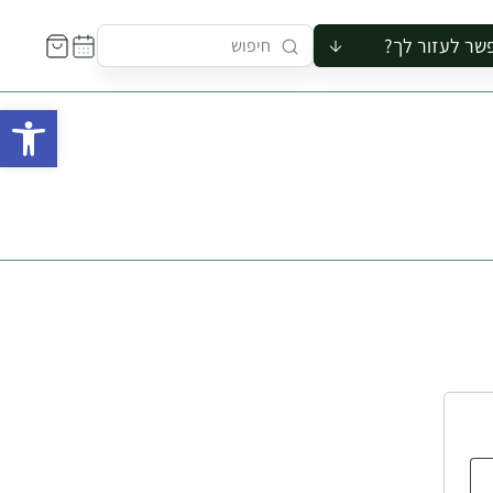
שר לעזור לך?
ור לקבוצה
פתח 
סיור
קורס
ר
רייה
ור בצריף