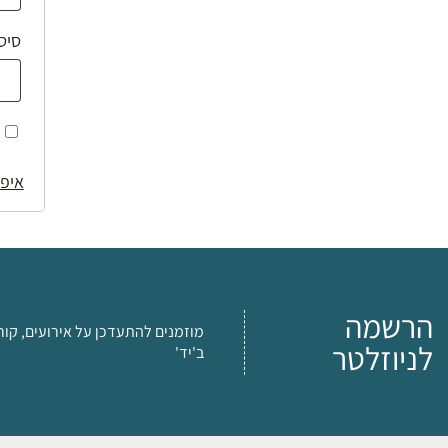
סיס
איפו
הרשמה
מוזמנים להתעדכן על אירועים, קור
לניוזלטר
ב'יד'