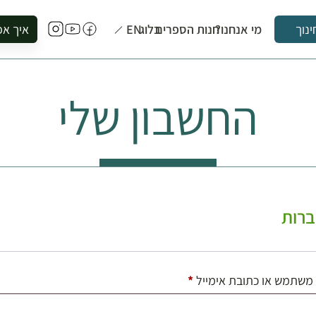
מי אנחנו?
חנות הספרים
בלוג
EN
איך אפ
ינוך
להזמין סי
להירשם ל
החשבון שלי
להירשם ל
לקנות ספ
לבקר בספ
לתאם ביק
רות
חובה
משתמש או כתובת אימייל
*