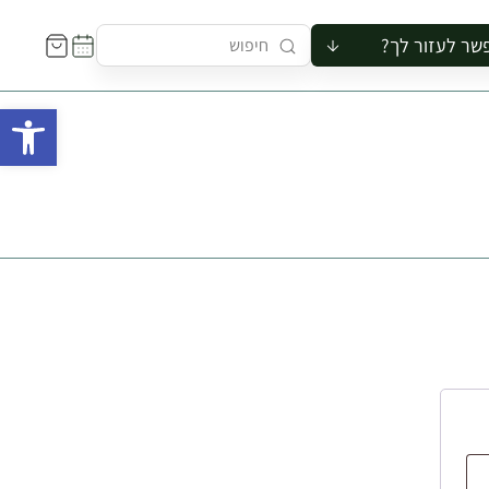
שר לעזור לך?
ור לקבוצה
פתח 
סיור
קורס
ר
רייה
ור בצריף