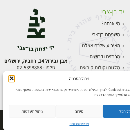
יד בן-צבי
מי אנחנו?
משפחת בן־צבי
האירוע שלכם אצלנו
מכרזים ודרושים
אבן גבירול 14, רחביה, ירושלים
מלגות וקולות קוראים
טלפון:
02-5398888
צור קשר
ניהול הסכמה
התחברות
אנו משתמשים בעוגיות (Cookies) לצורך הפעלת האתר, ניתוח ושיווק מותאם אישית. בהסכמה, נאסוף נתוני
הל או למשוך הסכמה בכל עת.
ל הכל
סירוב
ניהול העדפות
פיתוח אתרים
מדיניות פרטיות