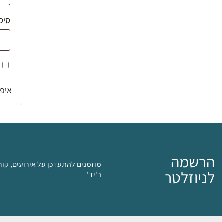
סיס
איפו
הרשמה
מוזמנים להתעדכן על אירועים, קור
לניוזלטר
ב'יד'