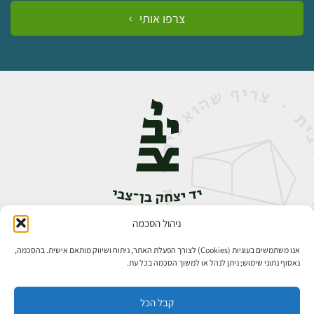
צרפו אותי
ניהול הסכמה
אבן גבירול 14, רחביה, ירושלים
טלפון:
02-5398888
אנו משתמשים בעוגיות (Cookies) לצורך הפעלת האתר, ניתוח ושיווק מותאם אישית. בהסכמה,
נאסוף נתוני שימוש; ניתן לנהל או למשוך הסכמה בכל עת.
קבל הכל