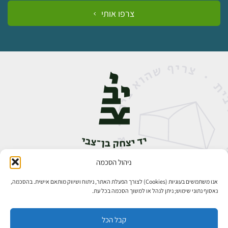
צרפו אותי
ניהול הסכמה
אבן גבירול 14, רחביה, ירושלים
טלפון:
02-5398888
אנו משתמשים בעוגיות (Cookies) לצורך הפעלת האתר, ניתוח ושיווק מותאם אישית. בהסכמה,
נאסוף נתוני שימוש; ניתן לנהל או למשוך הסכמה בכל עת.
קבל הכל