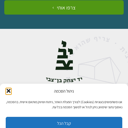
צרפו אותי
ניהול הסכמה
אבן גבירול 14, רחביה, ירושלים
טלפון:
02-5398888
אנו משתמשים בעוגיות (Cookies) לצורך הפעלת האתר, ניתוח ושיווק מותאם אישית. בהסכמה,
נאסוף נתוני שימוש; ניתן לנהל או למשוך הסכמה בכל עת.
קבל הכל