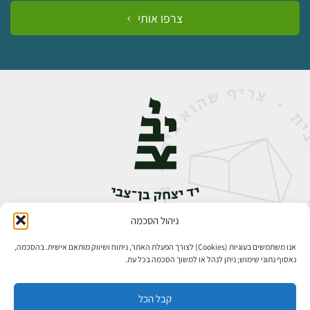
צרפו אותי
ניהול הסכמה
אבן גבירול 14, רחביה, ירושלים
טלפון:
02-5398888
אנו משתמשים בעוגיות (Cookies) לצורך הפעלת האתר, ניתוח ושיווק מותאם אישית. בהסכמה,
נאסוף נתוני שימוש; ניתן לנהל או למשוך הסכמה בכל עת.
קבל הכל