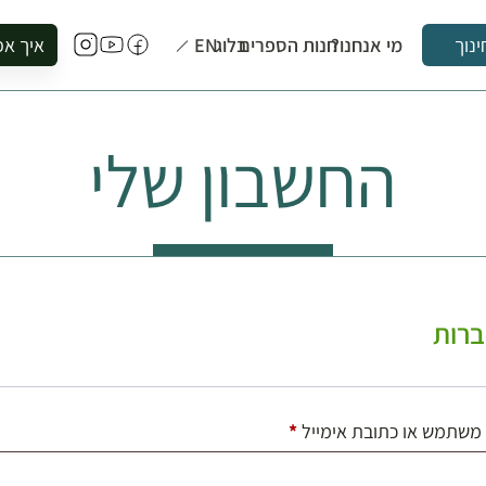
מי אנחנו?
חנות הספרים
בלוג
EN
איך אפ
ינוך
להזמין סי
להירשם ל
החשבון שלי
להירשם ל
לקנות ספ
לבקר בספ
לתאם ביק
רות
חובה
משתמש או כתובת אימייל
*