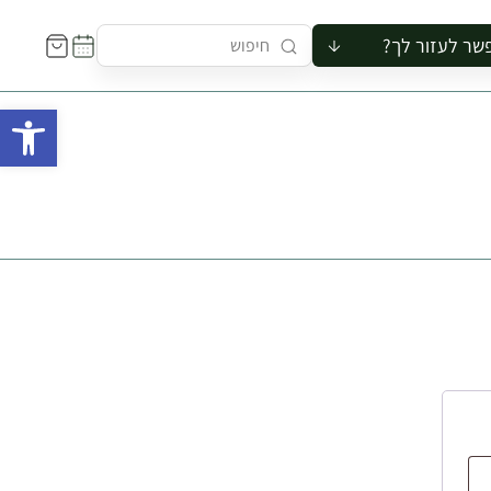
שר לעזור לך?
ור לקבוצה
פתח 
סיור
קורס
ר
רייה
ור בצריף