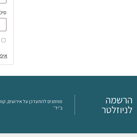
סיס
איפו
הרשמה
מוזמנים להתעדכן על אירועים, קור
לניוזלטר
ב'יד'