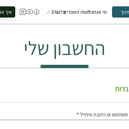
מי אנחנו?
חנות הספרים
בלוג
EN
איך אפ
ינוך
להזמין סי
להירשם ל
החשבון שלי
להירשם ל
לקנות ספ
לבקר בספ
לתאם ביק
רות
חובה
משתמש או כתובת אימייל
*