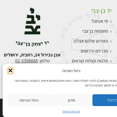
יד בן-צבי
מי אנחנו?
משפחת בן־צבי
האירוע שלכם אצלנו
מכרזים ודרושים
אבן גבירול 14, רחביה, ירושלים
מלגות וקולות קוראים
טלפון:
02-5398888
צור קשר
ניהול הסכמה
התחברות
אנו משתמשים בעוגיות (Cookies) לצורך הפעלת האתר, ניתוח ושיווק מותאם אישית. בהסכמה, נאסוף נתוני
הל או למשוך הסכמה בכל עת.
ל הכל
סירוב
ניהול העדפות
פיתוח אתרים
מדיניות פרטיות