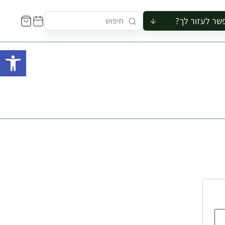
שר לעזור לך?
ור לקבוצה
פתח 
סיור
קורס
ר
רייה
ור בצריף