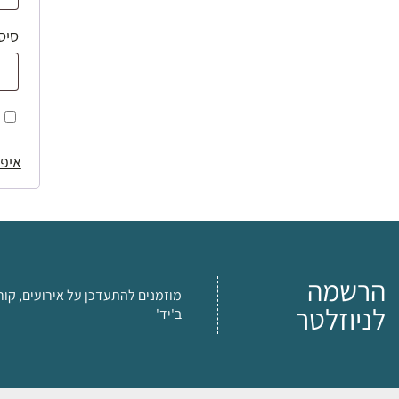
סיס
איפו
הרשמה
מוזמנים להתעדכן על אירועים, קור
לניוזלטר
ב'יד'