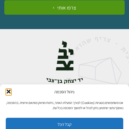
צרפו אותי
ניהול הסכמה
אבן גבירול 14, רחביה, ירושלים
טלפון:
02-5398888
אנו משתמשים בעוגיות (Cookies) לצורך הפעלת האתר, ניתוח ושיווק מותאם אישית. בהסכמה,
נאסוף נתוני שימוש; ניתן לנהל או למשוך הסכמה בכל עת.
קבל הכל