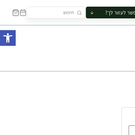
שר לעזור לך?
ור לקבוצה
פתח 
סיור
קורס
ר
רייה
ור בצריף