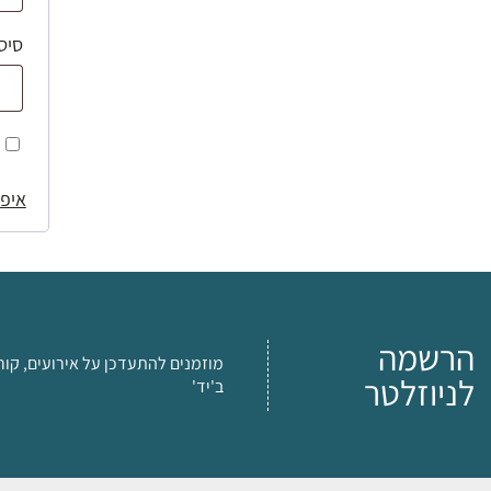
סיס
איפו
הרשמה
מוזמנים להתעדכן על אירועים, קור
לניוזלטר
ב'יד'