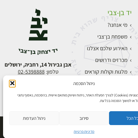
יד בן-צבי
מי אנחנו?
משפחת בן־צבי
האירוע שלכם אצלנו
מכרזים ודרושים
אבן גבירול 14, רחביה, ירושלים
מלגות וקולות קוראים
טלפון:
02-5398888
צור קשר
ניהול הסכמה
התחברות
אנו משתמשים בעוגיות (Cookies) לצורך הפעלת האתר, ניתוח ושיווק מותאם אישית. בהסכמה, נאסוף נתוני
הל או למשוך הסכמה בכל עת.
ל הכל
סירוב
ניהול העדפות
פיתוח אתרים
מדיניות פרטיות