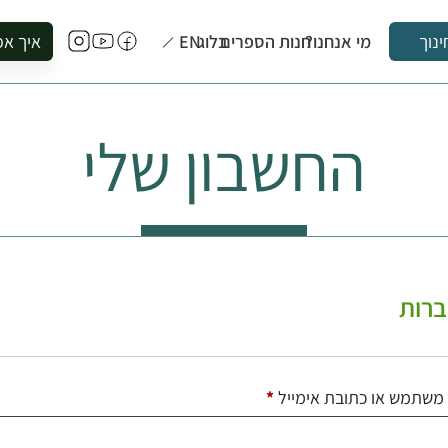
מי אנחנו?
חנות הספרים
בלוג
EN
איך אפ
ינוך
להזמין סי
להירשם ל
החשבון שלי
להירשם ל
לקנות ספ
לבקר בספ
לתאם ביק
רות
חובה
משתמש או כתובת אימייל
*