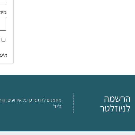
סיס
איפו
הרשמה
מוזמנים להתעדכן על אירועים, קור
לניוזלטר
ב'יד'