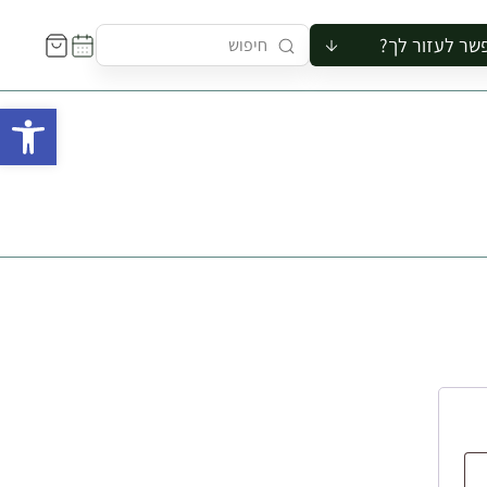
שר לעזור לך?
ור לקבוצה
פתח 
סיור
קורס
ר
רייה
ור בצריף