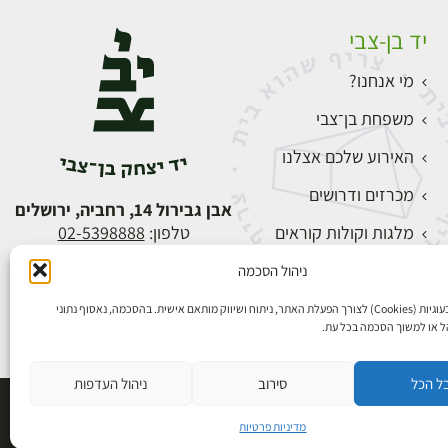
יד בן-צבי
מי אנחנו?
משפחת בן־צבי
האירוע שלכם אצלנו
מכרזים ודרושים
אבן גבירול 14, רחביה, ירושלים
מלגות וקולות קוראים
טלפון:
02-5398888
צור קשר
ניהול הסכמה
התחברות
אנו משתמשים בעוגיות (Cookies) לצורך הפעלת האתר, ניתוח ושיווק מותאם אישית. בהסכמה, נאסוף נתוני
הל או למשוך הסכמה בכל עת.
ל הכל
סירוב
ניהול העדפות
פיתוח אתרים
מדיניות פרטיות