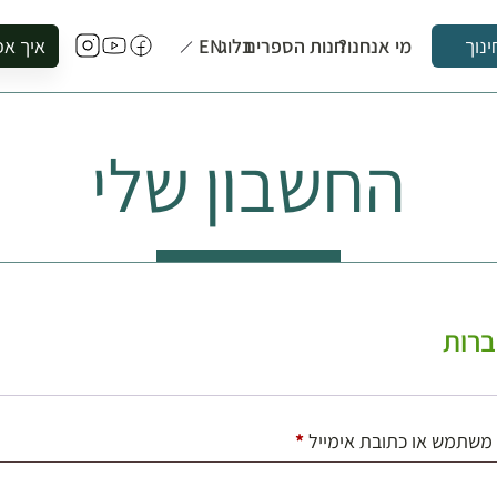
מי אנחנו?
חנות הספרים
בלוג
EN
איך אפ
ינוך
להזמין סי
להירשם ל
החשבון שלי
להירשם ל
לקנות ספ
לבקר בספ
לתאם ביק
רות
חובה
משתמש או כתובת אימייל
*