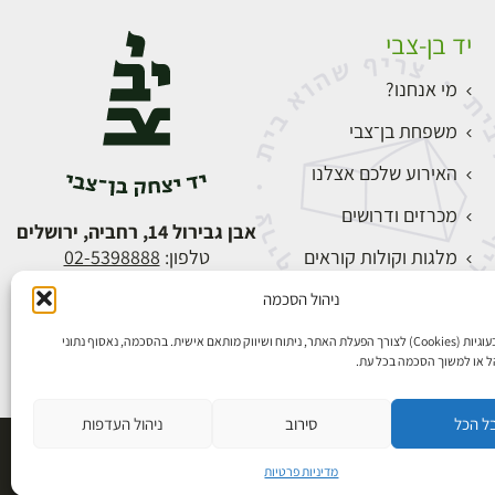
יד בן-צבי
מי אנחנו?
משפחת בן־צבי
האירוע שלכם אצלנו
מכרזים ודרושים
אבן גבירול 14, רחביה, ירושלים
מלגות וקולות קוראים
טלפון:
02-5398888
צור קשר
ניהול הסכמה
התחברות
אנו משתמשים בעוגיות (Cookies) לצורך הפעלת האתר, ניתוח ושיווק מותאם אישית. בהסכמה, נאסוף נתוני
הל או למשוך הסכמה בכל עת.
ל הכל
סירוב
ניהול העדפות
פיתוח אתרים
מדיניות פרטיות