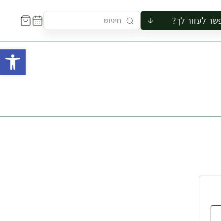
שר לעזור לך?
ור לקבוצה
פתח 
סיור
קורס
ר
רייה
ור בצריף