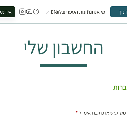
מי אנחנו?
חנות הספרים
בלוג
EN
איך אפ
ינוך
להזמין סי
להירשם ל
החשבון שלי
להירשם ל
לקנות ספ
לבקר בספ
לתאם ביק
רות
חובה
משתמש או כתובת אימייל
*