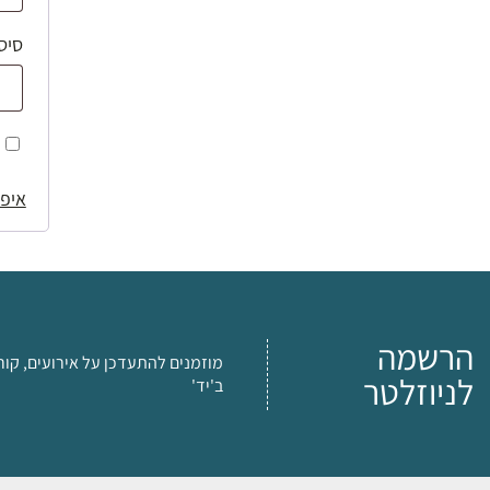
סיס
איפו
הרשמה
מוזמנים להתעדכן על אירועים, קור
לניוזלטר
ב'יד'