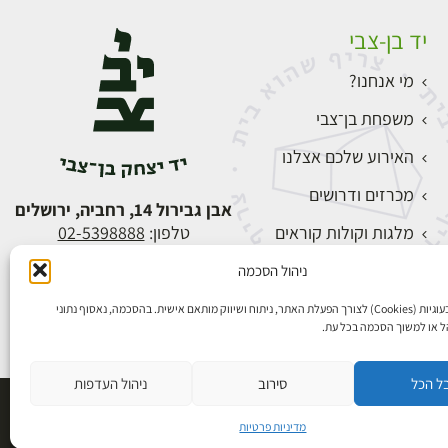
יד בן-צבי
מי אנחנו?
משפחת בן־צבי
האירוע שלכם אצלנו
מכרזים ודרושים
אבן גבירול 14, רחביה, ירושלים
מלגות וקולות קוראים
טלפון:
02-5398888
צור קשר
ניהול הסכמה
התחברות
אנו משתמשים בעוגיות (Cookies) לצורך הפעלת האתר, ניתוח ושיווק מותאם אישית. בהסכמה, נאסוף נתוני
הל או למשוך הסכמה בכל עת.
ל הכל
סירוב
ניהול העדפות
פיתוח אתרים
מדיניות פרטיות