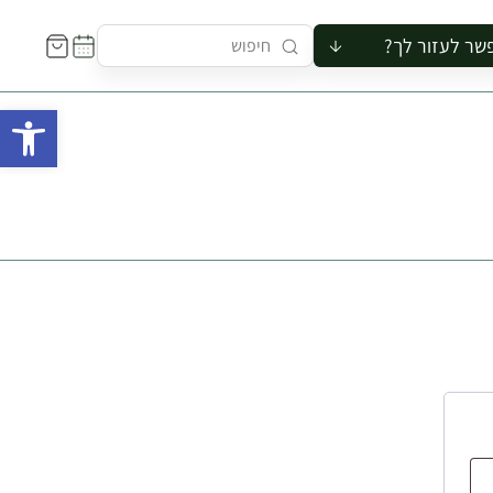
שר לעזור לך?
ור לקבוצה
פתח 
סיור
קורס
ר
רייה
ור בצריף