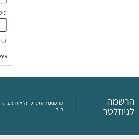
סיס
איפו
הרשמה
מוזמנים להתעדכן על אירועים, קור
לניוזלטר
ב'יד'