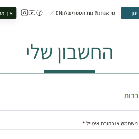
מי אנחנו?
חנות הספרים
בלוג
EN
איך אפ
ינוך
להזמין סי
להירשם ל
החשבון שלי
להירשם ל
לקנות ספ
לבקר בספ
לתאם ביק
רות
חובה
משתמש או כתובת אימייל
*