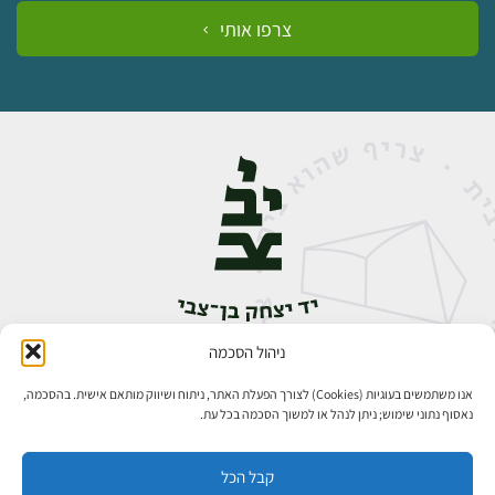
צרפו אותי
ניהול הסכמה
אבן גבירול 14, רחביה, ירושלים
טלפון:
02-5398888
אנו משתמשים בעוגיות (Cookies) לצורך הפעלת האתר, ניתוח ושיווק מותאם אישית. בהסכמה,
נאסוף נתוני שימוש; ניתן לנהל או למשוך הסכמה בכל עת.
קבל הכל