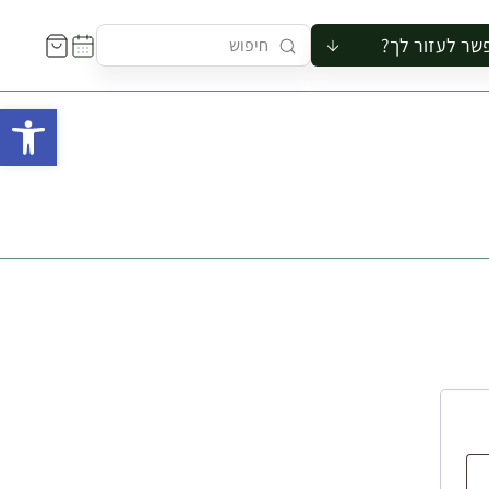
שר לעזור לך?
ור לקבוצה
פתח 
סיור
קורס
ר
רייה
ור בצריף