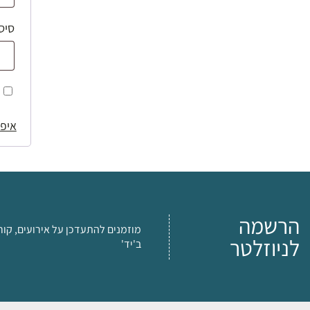
סיס
איפו
הרשמה
מוזמנים להתעדכן על אירועים, קור
לניוזלטר
ב'יד'