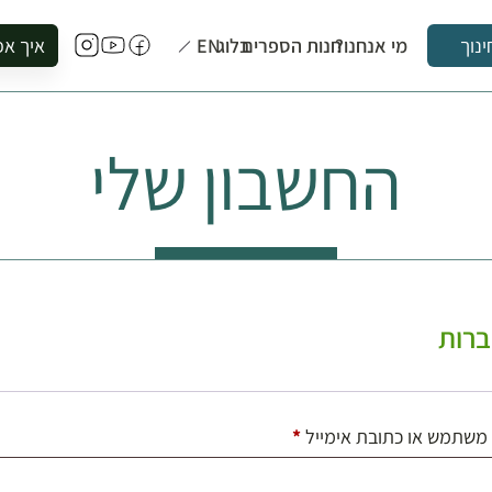
מי אנחנו?
חנות הספרים
בלוג
EN
איך אפ
ינוך
להזמין סי
להירשם ל
החשבון שלי
להירשם ל
לקנות ספ
לבקר בספ
לתאם ביק
רות
חובה
משתמש או כתובת אימייל
*