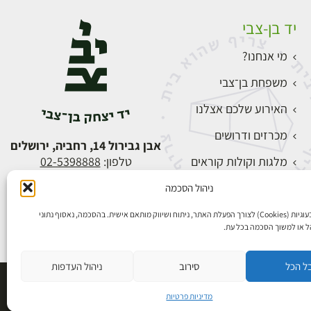
יד בן-צבי
מי אנחנו?
משפחת בן־צבי
האירוע שלכם אצלנו
מכרזים ודרושים
אבן גבירול 14, רחביה, ירושלים
מלגות וקולות קוראים
טלפון:
02-5398888
צור קשר
ניהול הסכמה
התחברות
אנו משתמשים בעוגיות (Cookies) לצורך הפעלת האתר, ניתוח ושיווק מותאם אישית. בהסכמה, נאסוף נתוני
הל או למשוך הסכמה בכל עת.
ל הכל
סירוב
ניהול העדפות
פיתוח אתרים
מדיניות פרטיות