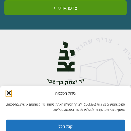
צרפו אותי
ניהול הסכמה
אבן גבירול 14, רחביה, ירושלים
טלפון:
02-5398888
אנו משתמשים בעוגיות (Cookies) לצורך הפעלת האתר, ניתוח ושיווק מותאם אישית. בהסכמה,
נאסוף נתוני שימוש; ניתן לנהל או למשוך הסכמה בכל עת.
קבל הכל