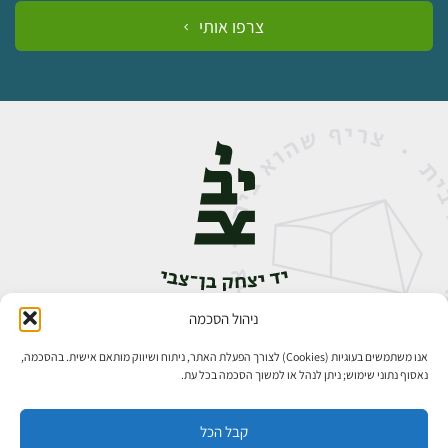
צרפו אותי
ניהול הסכמה
אבן גבירול 14, רחביה, ירושלים
טלפון:
02-5398888
אנו משתמשים בעוגיות (Cookies) לצורך הפעלת האתר, ניתוח ושיווק מותאם אישית. בהסכמה,
נאסוף נתוני שימוש; ניתן לנהל או למשוך הסכמה בכל עת.
קבל הכל