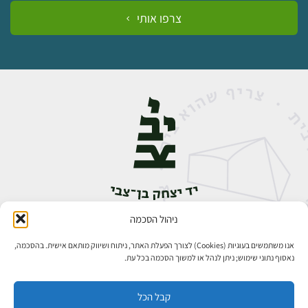
צרפו אותי
ניהול הסכמה
אבן גבירול 14, רחביה, ירושלים
טלפון:
02-5398888
אנו משתמשים בעוגיות (Cookies) לצורך הפעלת האתר, ניתוח ושיווק מותאם אישית. בהסכמה,
נאסוף נתוני שימוש; ניתן לנהל או למשוך הסכמה בכל עת.
קבל הכל